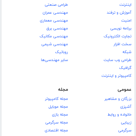
اینترنت
طراحی صنعتی
آموزش و ترفند
مهندسی عمران
امنیت
مهندسی معماری
برنامه نویسی
مهندسی برق
تجارت الکترونیک
مهندسی مکانیک
سخت افزار
مهندسی شیمی
شبکه
روباتیک
طراحی وب سایت
سایر مهندسی‌ها
گرافیک
کامپیوتر و اینترنت
عمومی
مجله
بزرگان و مشاهیر
مجله کامپیوتر
آشپزی
مجله موبایل
خانواده و روابط
مجله بازی
زیبایی
مجله سرگرمی
سرگرمی
مجله اقتصادی