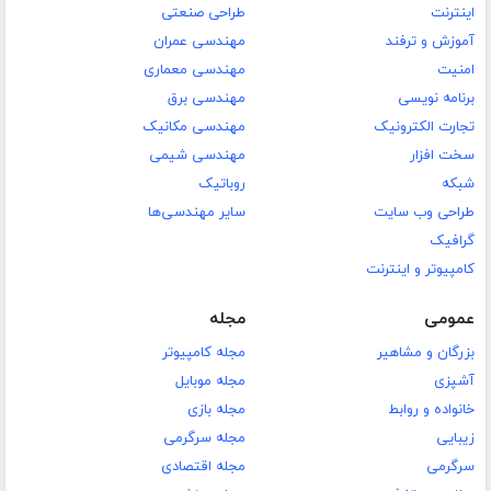
اینترنت
طراحی صنعتی
آموزش و ترفند
مهندسی عمران
امنیت
مهندسی معماری
برنامه نویسی
مهندسی برق
تجارت الکترونیک
مهندسی مکانیک
سخت افزار
مهندسی شیمی
شبکه
روباتیک
طراحی وب سایت
سایر مهندسی‌ها
گرافیک
کامپیوتر و اینترنت
عمومی
مجله
بزرگان و مشاهیر
مجله کامپیوتر
آشپزی
مجله موبایل
خانواده و روابط
مجله بازی
زیبایی
مجله سرگرمی
سرگرمی
مجله اقتصادی