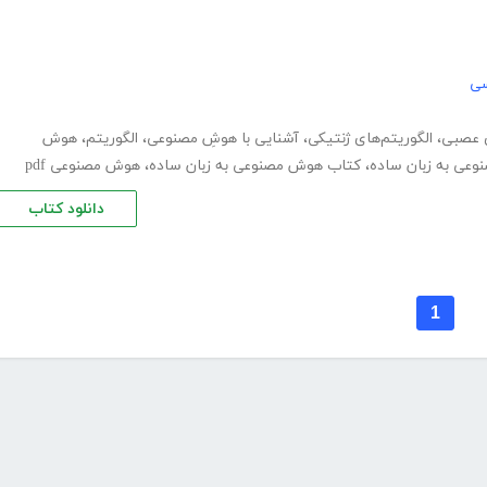
سی
 عصبی
،
الگوریتم‌های ژنتیکی
،
آشنایی با هوشِ مصنوعی
،
الگوریتم
،
هوش
عی به زبان ساده
،
کتاب هوش مصنوعی به زبان ساده
،
هوش مصنوعی pdf
دانلود کتاب
1