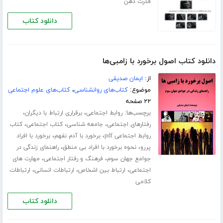
قدرت ذهن
دانلود کتاب
دانلود کتاب اصول برخورد با زامبی‌ها
از:
ایمان صدیقی
موضوع:
کتاب‌های روانشناسی
،
کتاب‌های علوم اجتماعی
۲۲ صفحه
برچسب‌ها:
،
،
روابط اجتماعی
برقراری ارتباط با دیگران
،
،
،
رفتارهای اجتماعی
جامعه شناسی
کتاب اجتماعی
کتاب
،
،
روابط اجتماعی pdf
برخورد با آدم نفهم
برخورد با افراد
،
،
پررو
نحوه برخورد با افراد بی منطق
راهنمای زندگی در
،
،
جوامع جهان سوم
فرهنگ و رفتار اجتماعی
مهارت های
،
،
،
اجتماعی
ارتباط بین اشخاص
ارتباطات انسانی
ارتباطات
کلامی
دانلود کتاب