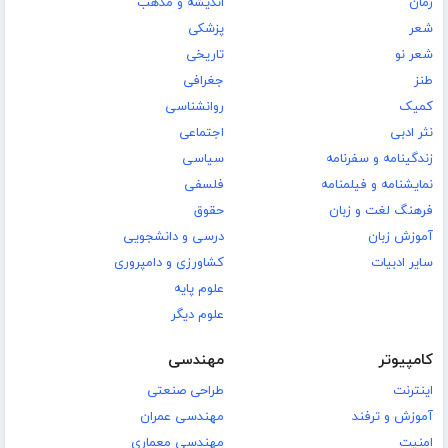
رمان
اندیشه و مذهب
شعر
پزشکی
شعر نو
تاریخی
طنز
جغرافی
کمیک
روانشناسی
نثر ادبی
اجتماعی
زندگینامه و سفرنامه
سیاسی
نمایشنامه و فیلمنامه
فلسفی
فرهنگ لغت و زبان
حقوق
آموزش زبان
درسی و دانشجویی
سایر ادبیات
کشاورزی و دامپروری
علوم پایه
علوم دیگر
کامپیوتر
مهندسی
اینترنت
طراحی صنعتی
آموزش و ترفند
مهندسی عمران
امنیت
مهندسی معماری