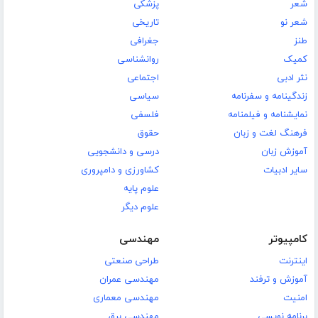
شعر
پزشکی
شعر نو
تاریخی
طنز
جغرافی
کمیک
روانشناسی
نثر ادبی
اجتماعی
زندگینامه و سفرنامه
سیاسی
نمایشنامه و فیلمنامه
فلسفی
فرهنگ لغت و زبان
حقوق
آموزش زبان
درسی و دانشجویی
سایر ادبیات
کشاورزی و دامپروری
علوم پایه
علوم دیگر
کامپیوتر
مهندسی
اینترنت
طراحی صنعتی
آموزش و ترفند
مهندسی عمران
امنیت
مهندسی معماری
برنامه نویسی
مهندسی برق