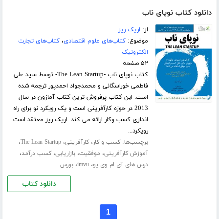
دانلود کتاب نوپای ناب
از:
اریک ریز
موضوع:
کتاب‌های علوم اقتصادی
،
کتاب‌های تجارت
الکترونیک
۵۲ صفحه
کتاب نوپای ناب -The Lean Startup- توسط سید علی
فاطمی خوراسگانی و محمدجواد احمدپور ترجمه شده
است. این کتاب پرفروش ترین کتاب آمازون در سال
2013 در حوزه کارآفرینی است و یک رویکرد نو برای راه‌
اندازی کسب وکار ارائه می کند. اریک ریز معتقد است
رویکرد...
برچسب‌ها:
،
،
،
کسب و کار
کارآفرینی
The Lean Startup
،
،
،
،
آموزش کارآفرینی
موفقیت
بازاریابی
کسب درآمد
،
،
درس های آی ام وی یو
imvu
بورس
دانلود کتاب
1