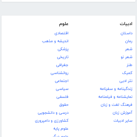
ادبیات
علوم
داستان
اقتصادی
رمان
اندیشه و مذهب
شعر
پزشکی
شعر نو
تاریخی
طنز
جغرافی
کمیک
روانشناسی
نثر ادبی
اجتماعی
زندگینامه و سفرنامه
سیاسی
نمایشنامه و فیلمنامه
فلسفی
فرهنگ لغت و زبان
حقوق
آموزش زبان
درسی و دانشجویی
سایر ادبیات
کشاورزی و دامپروری
علوم پایه
علوم دیگر