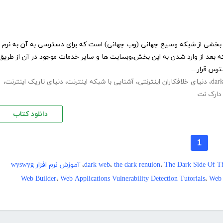
تاریک (به انگلیسی: Dark Web ) بخشی از شبکه وسیع جهانی (وب جهانی) است که برای دسترسی به آن به نرم
ه بعد از وارد شدن به این بخش،وبسایت ها و سایر خدمات موجود در آن از طریق
رس قرار...
dar
،
دنیای خلافکاران اینترنتی
،
آشنایی با شبکه اینترنت
،
دنیای تاریک اینترنت
،
دارک نت
دانلود کتاب
1
The Dark Side Of Th
،
the dark renuion
،
dark web
،
آموزش نرم افزار wyswyg
W
Web
،
Web Applications Vulnerability Detection Tutorials
،