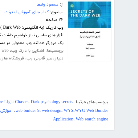
از:
مسعود واعظ
موضوع:
کتاب‌های آموزش اینترنت
۲۲ صفحه
وب 
افزار های خاصی نیاز خواهیم داشت ک
یک مرورگر همانند وب معمولی در دست
برچسب‌ها:
آشنایی با دارک وب
،
k web
دنیای غیر قانونی وب
،
فروشگاه های 
برچسب‌های مرتبط:
Dark psychology secrets
،
e Light Chasers
WYSIWYG Web Builder
،
web design
،
web builder 9
،
آموزش eb Builder
Application
،
Web search engine