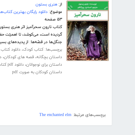
از:
هنری بستون
موضوع:
دانلود رایگان بهترین کتاب‌
۵۳ صفحه
کتاب نارون سحرآمیز اثر هنری بستون 
گردیده است، می‌کوشد، تا اهمیّت حفظ 
جنگل‌ها در قصّه‌ها: از پدیده‌های بسیار
برچسب‌ها:
کتاب کودک
،
دانلود کتاب
داستان بچگانه
،
قصه های کودکان
،
د
داستان برای نوجوانان
،
دانلود pdf کتاب داستان های کودکانه
داستان کودکان به صورت pdf
برچسب‌های مرتبط:
The enchanted elm