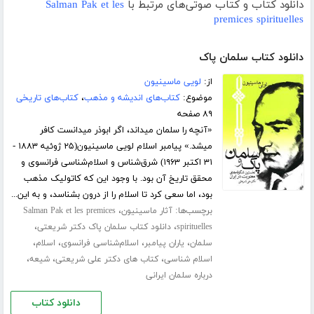
دانلود کتاب و کتاب صوتی‌های مرتبط با
Salman Pak et les
premices spirituelles
دانلود کتاب سلمان پاک
از:
لویی ماسینیون
موضوع:
کتاب‌های اندیشه و مذهب
،
کتاب‌های تاریخی
۸۹ صفحه
«آنچه را سلمان میداند، اگر ابوذر میدانست کافر
میشد.» پیامبر اسلام لویی ماسینیون(۲۵ ژوئیه ۱۸۸۳ -
۳۱ اکتبر ۱۹۶۳) شرق‌شناس و اسلام‌شناسی فرانسوی و
محقق تاریخ آن بود. با وجود این که کاتولیک مذهب
بود، اما سعی کرد تا اسلام را از درون بشناسد، و به این...
برچسب‌ها:
،
آثار ماسینیون
Salman Pak et les premices
،
،
spirituelles
دانلود کتاب سلمان پاک دکتر شریعتی
،
،
،
،
سلمان
یاران پیامبر
اسلام‌شناسی فرانسوی
اسلام
،
،
،
اسلام شناسی
کتاب های دکتر علی شریعتی
شیعه
درباره سلمان ایرانی
دانلود کتاب