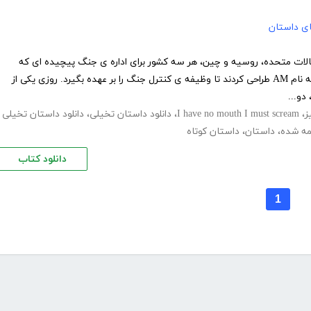
های داستان
ات متحده، روسیه و چین، هر سه کشور برای اداره ی جنگ پیچیده ای که
درگیر آن شده بودند، یک ابرکامپیوتربه نام AM طراحی کردند تا وظیفه ی کنترل جنگ را بر عهده بگیرد. روزی یکی از
دو...
ز
،
I have no mouth I must scream
،
دانلود داستان تخیلی
،
دانلود داستان تخیلی
مه شده
،
داستان
،
داستان کوتاه
دانلود کتاب
1