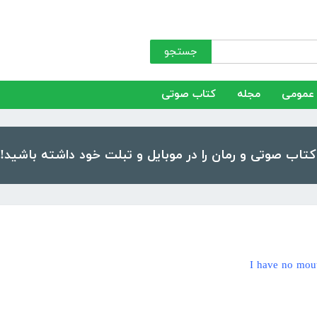
جستجو
عمومی
مجله
کتاب صوتی
I have no mou