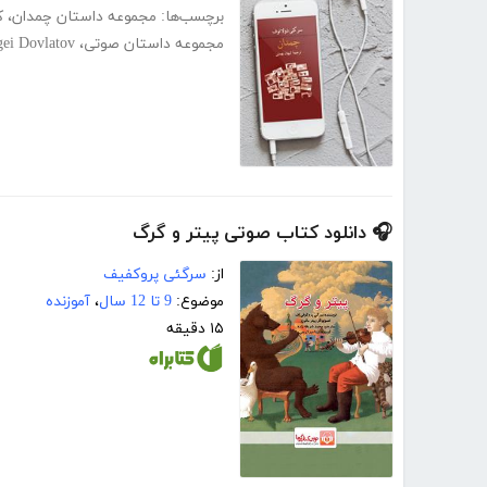
برچسب‌ها:
مجموعه داستان چمدان
،
ک
مجموعه داستان صوتی
،
gei Dovlatov
🎧 دانلود کتاب صوتی پیتر و گرگ
از:
سرگئی پروکفیف
موضوع:
9 تا 12 سال
،
آموزنده
۱۵ دقیقه