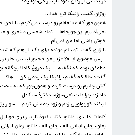
در بخشی از رمان نفوذ ناپذیر می‌خوانیم:
روژان گفت: رائیکا ترو خدا…
همون‌جور که مقنعه‌ام رو درست می‌کردم، با لحن
نمی‌آد برم این‌جورجاها… تولد شمسی و قمری و می
خوش باشی اما من نمی‌آم….
با زاری گفت: تو دلم مونده برای یک بار هم که شد
- پس موضوع اینه؟ عزیز من مجبور نیستی جار بز
مطمئن بودم که نگفته…. یک دروغ کاملا بچگانه بو
گفت: حالا که گفتم، رائیکا یک رحمی کن…‌ ها؟
کش چادرم رو درست کردم و همون‌جور که به سمت 
داد زد: چرا دلت نمی‌سوزه، دخترهٔ سنگدل…
لبخند کوچولویی زدم و زود جمعش کردم… سوار پژو ۲۰۶ مشکیم شدم و به سمت اداره راه افتا
کلمات کلیدی:
دانلود رمان رایگان، دانلود رمان نفوذ ناپذیر با لینک