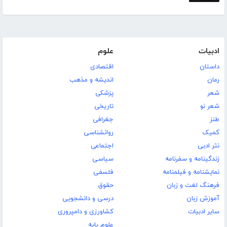
ادبیات
علوم
داستان
اقتصادی
رمان
اندیشه و مذهب
شعر
پزشکی
شعر نو
تاریخی
طنز
جغرافی
کمیک
روانشناسی
نثر ادبی
اجتماعی
زندگینامه و سفرنامه
سیاسی
نمایشنامه و فیلمنامه
فلسفی
فرهنگ لغت و زبان
حقوق
آموزش زبان
درسی و دانشجویی
سایر ادبیات
کشاورزی و دامپروری
علوم پایه