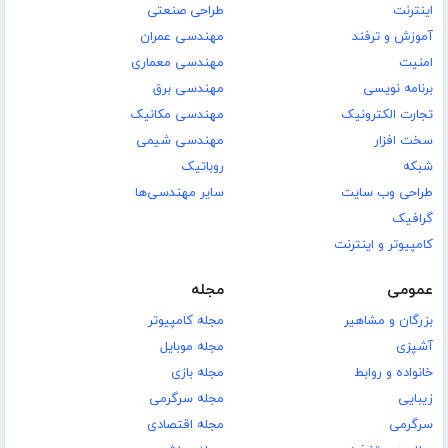
اینترنت
طراحی صنعتی
آموزش و ترفند
مهندسی عمران
امنیت
مهندسی معماری
برنامه نویسی
مهندسی برق
تجارت الکترونیک
مهندسی مکانیک
سخت افزار
مهندسی شیمی
شبکه
روباتیک
طراحی وب سایت
سایر مهندسی‌ها
گرافیک
کامپیوتر و اینترنت
عمومی
مجله
بزرگان و مشاهیر
مجله کامپیوتر
آشپزی
مجله موبایل
خانواده و روابط
مجله بازی
زیبایی
مجله سرگرمی
سرگرمی
مجله اقتصادی