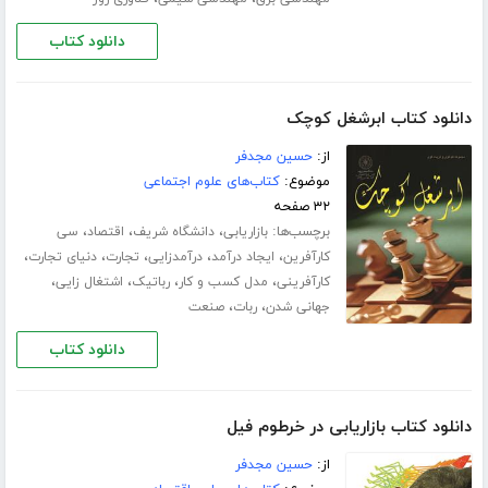
دانلود کتاب
دانلود کتاب ابرشغل کوچک
از:
حسین مجدفر
موضوع:
کتاب‌های علوم اجتماعی
۳۲ صفحه
برچسب‌ها:
،
،
،
بازاریابی
دانشگاه شریف
اقتصاد
سی
،
،
،
،
،
کارآفرین
ایجاد درآمد
درآمدزایی
تجارت
دنیای تجارت
،
،
،
،
کارآفرینی
مدل کسب و کار
رباتیک
اشتغال زایی
،
،
جهانی شدن
ربات
صنعت
دانلود کتاب
دانلود کتاب بازاریابی در خرطوم فیل
از:
حسین مجدفر