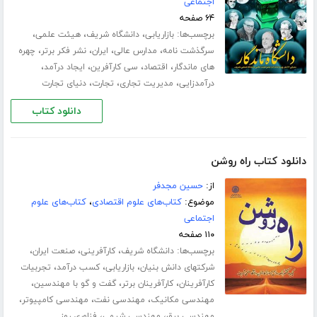
اجتماعی
۶۴ صفحه
برچسب‌ها:
،
،
،
بازاریابی
دانشگاه شریف
هیئت علمی
،
،
،
،
سرگذشت نامه
مدارس عالی
ایران
نشر فکر برتر
چهره
،
،
،
،
های ماندگار
اقتصاد
سی کارآفرین
ایجاد درآمد
،
،
،
درآمدزایی
مدیریت تجاری
تجارت
دنیای تجارت
دانلود کتاب
دانلود کتاب راه روشن
از:
حسین مجدفر
موضوع:
کتاب‌های علوم اقتصادی
،
کتاب‌های علوم
اجتماعی
۱۱۰ صفحه
برچسب‌ها:
،
،
،
دانشگاه شریف
کارآفرینی
صنعت ایران
،
،
،
شرکتهای دانش بنیان
بازاریابی
کسب درآمد
تجربیات
،
،
،
کارآفرینان
کارآفرینان برتر
گفت و گو با مهندسین
،
،
،
مهندسی مکانیک
مهندسی نفت
مهندسی کامپیوتر
،
،
مهندسی برق
مهندسی شیمی
فناوری روز