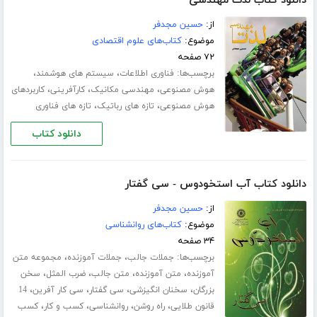
دانلود کتاب لذت مهندسی
از:
حسین مجدفر
موضوع:
کتاب‌های علوم اقتصادی
۷۲ صفحه
برچسب‌ها:
،
،
فناوری اطلاعات
سیستم های هوشمند
،
،
،
هوش مصنوعی
مهندسی مکانیک
کارآفرینی
کاربردهای
،
،
هوش مصنوعی
تازه های رباتیک
تازه های فناوری
دانلود کتاب
دانلود کتاب آب استخودوس - سی گفتار
از:
حسین مجدفر
موضوع:
کتاب‌های روانشناسی
۳۴ صفحه
برچسب‌ها:
،
،
جملات جالب
جملات آموزنده
مجموعه متن
،
،
،
،
آموزنده
متن آموزنده
متن جالب
ضرب المثل
سخن
،
،
،
،
بزرگان
سخنان انگیزشی
سی گفتار
سی کار آفرین
14
،
،
،
،
قانون طلایی
راه روشن
روانشناسی
کسب و کار
کسب