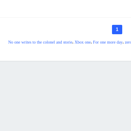
1
No one writes to the colonel and storie
،
Xbox one
،
For one more day
،
zer