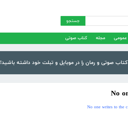
جستجو
عمومی
مجله
کتاب صوتی
No on
No one writes to the c