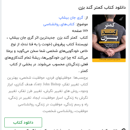
دانلود کتاب کمتر گند بزن
از:
گری جان بیشاپ
موضوع:
کتاب‌های روانشناسی
۱۷۶ صفحه
کتاب کمتر گند بزن جدیدترین اثر گری جان بیشاپ ،
نویسندۀ کتاب پرفروش (خودت را به فنا نده)، از نوع
خاص خودگویی‌های شخصی شما سخن می‌گوید و برملا
می‌کند که چرا این خودگویی‌ها، ریشۀ تمام گندکاری‌های
فعلی زندگی‌تان محسوب می‌شوند. در بخشی از کتاب
کمتر...
برچسب‌ها:
،
،
موفقیتهای فردی
موفقیت شخصی
بهترین
،
،
،
کتاب تغییر تفکر
Gary John Bishop
هدف گذاری
ابراز
،
،
،
وجود
روش های تغییر نگرش
تغییر طرز تفکر
تغییر
،
،
،
نگرش به زندگی
اسرار موفقیت
ایجاد تغییر در زندگی
،
،
راه و رسم زندگی
موفقیت در زندگی
روانشناسی
،
موفقیت
روانشناسی شخصیت
دانلود کتاب