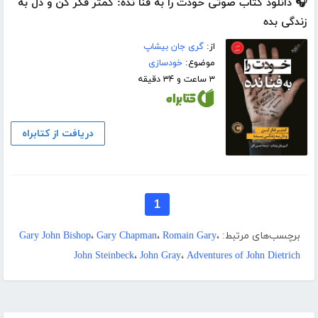
🎧 دانلود کتاب صوتی خودت را به فنا نده: کمتر فکر کن و دل به
زندگی بده
از:
گری جان بیشاپ
موضوع:
خودسازی
۳ ساعت و ۳۴ دقیقه
دریافت از کتابراه
1
برچسب‌های مرتبط:
،
Romain Gary
،
Gary Chapman
،
Gary John Bishop
John Steinbeck
،
John Gray
،
Adventures of John Dietrich