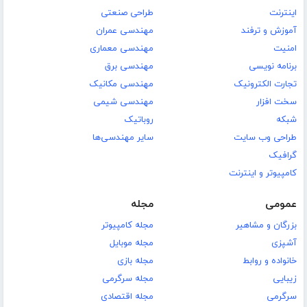
اینترنت
طراحی صنعتی
آموزش و ترفند
مهندسی عمران
امنیت
مهندسی معماری
برنامه نویسی
مهندسی برق
تجارت الکترونیک
مهندسی مکانیک
سخت افزار
مهندسی شیمی
شبکه
روباتیک
طراحی وب سایت
سایر مهندسی‌ها
گرافیک
کامپیوتر و اینترنت
عمومی
مجله
بزرگان و مشاهیر
مجله کامپیوتر
آشپزی
مجله موبایل
خانواده و روابط
مجله بازی
زیبایی
مجله سرگرمی
سرگرمی
مجله اقتصادی