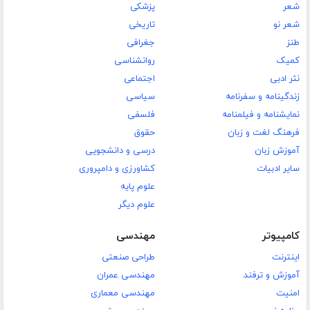
شعر
پزشکی
شعر نو
تاریخی
طنز
جغرافی
کمیک
روانشناسی
نثر ادبی
اجتماعی
زندگینامه و سفرنامه
سیاسی
نمایشنامه و فیلمنامه
فلسفی
فرهنگ لغت و زبان
حقوق
آموزش زبان
درسی و دانشجویی
سایر ادبیات
کشاورزی و دامپروری
علوم پایه
علوم دیگر
کامپیوتر
مهندسی
اینترنت
طراحی صنعتی
آموزش و ترفند
مهندسی عمران
امنیت
مهندسی معماری