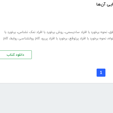
ایی آن‌ها
طق
،
نحوه برخورد با افراد سادیسمی
،
روش برخورد با افراد نمک نشناس
،
برخورد با
واه
،
نحوه برخورد با افراد پرتوقع
،
برخورد با افراد پررو
،
pdf روانشناسی روابط
،
pdf
دانلود کتاب
1