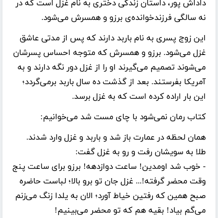
داداش پور
، داستان زندگی دختری به نام غزل است که در
نه سالگی فرزند‌خوانده‌ی برزو و همسرش می‌شود.
این زوج پسری به نام باربد دارند که پس از مدتی عاشق
غزل می‌شود. برزو و همسرش که متوجه احساس پسرشان
می‌شوند تصمیم می‌گیرند او را از غزل دور نگه دارند و به
آمریکا بفرستند. بعد از گذشت ده سال باربد برمی‌گردد؛
این بار اراده کرده است که به غزل برسد.
کتاب رمان نمی‌شود با چای مست شد می‌خوانیم:
همان لحظه در عمارت باز شد و باربد و غزل وارد شدند.
طلا به سویشان رفت و رو به غزل گفت:
- خوب شد اومدین! ساعت دوازدهه! برزو برای ساعت پنج
وقت محضر گرفته!... غزل جان تو برو بالا؛ لباست حاضره
صبح همین که رفتین خیاط آورد؛ الان به یلدا زنگ می‌زنم
می‌گم بیاد! بقیه هم که تو محضر می‌بینیم!