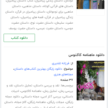
،
،
،
کودکان
داستان زندگی پیامبران
کتاب داستان پیامبران
،
،
داستان های قرآنی کوتاه
داستان مذهبی
داستان
،
،
مذهبی برای نوجوانان
داستان پیامبران در قرآن
داستان
،
،
زندگی پیامبران در قرآن
قصه های پیامبران
داستان
،
،
حضرت سلیمان
داستان حضرت نوح
داستان حضرت
،
،
موسی
داستان حضرت عیسی
داستان حضرت یوسف
دانلود کتاب
دانلود ماهنامه کاکتوس
از:
فرزانه تقدیری
موضوع:
دانلود رایگان بهترین کتاب‌های داستان
،
مجله‌های هنری
۳۷ صفحه
برچسب‌ها:
،
،
نقد و بررسی داستان
تحلیل داستان
نقد و
،
،
،
بررسی رمان
تحلیل رمان
ماهنامه کاکتوس
ادبیات
،
،
،
داستانی
بررسی آثار ادبی
مجله داستانی
دانلود مجله
،
،
،
،
رایگان
مجلات رایگان
ماهنامه رایگان
pdf مجله
داستان
،
،
کوتاه
داستان کوتاه ایرانی
دانلود داستان کوتاه