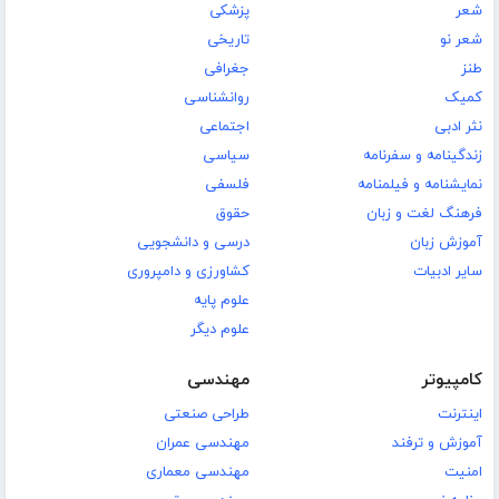
شعر
پزشکی
شعر نو
تاریخی
طنز
جغرافی
کمیک
روانشناسی
نثر ادبی
اجتماعی
زندگینامه و سفرنامه
سیاسی
نمایشنامه و فیلمنامه
فلسفی
فرهنگ لغت و زبان
حقوق
آموزش زبان
درسی و دانشجویی
سایر ادبیات
کشاورزی و دامپروری
علوم پایه
علوم دیگر
کامپیوتر
مهندسی
اینترنت
طراحی صنعتی
آموزش و ترفند
مهندسی عمران
امنیت
مهندسی معماری