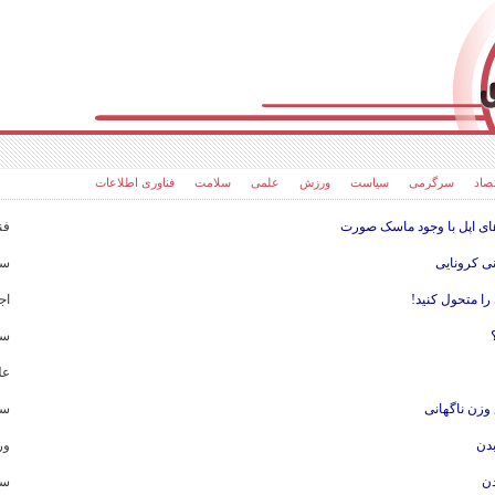
صاد
سرگرمی
سیاست
ورزش
علمی
سلامت
فناوری اطلاعات
ی اپل با وجود ماسک صورت
فن
نی کرونایی
سل
 را متحول کنید!
اج
سر
عل
 وزن ناگهانی
سل
بدن
ور
سر