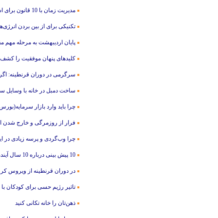
مدیریت زمان با 10 قانون ‌برای استفاده بهتر از تک تک دقایق عمرتان!
تکنیکی برای از بین بردن انرژى‌
پایان اردیبهشت به مرحله مهم مق
کلیدهای پنهان موفقیت را کشف 
سرگرمی در دوران قرنطینه: اگر زب
ساخت دمبل در خانه با وسایل سا
چرا باید وارد بازار سرمایه(بور
فرار از روزمرگی و خارج شدن از 
چرا وب‌گردی و پرسه زیادی در ای
10 پیش بینی درباره 10 سال آینده که باور نمی کنید!
در دوران قرنطینه از ویروس کرونا
تاثیر رژیم حسی برای کودکان با
ذهن‌تان را خانه تکانی کنید