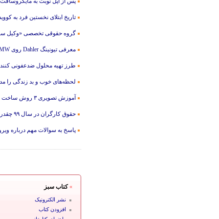
پس از اپل نوبت به مایکروسافت
تاریخ ابتلای نخستین فرد به کووید-۱۹ مشخص شد؛ چینی‌ها به دنبال بیمار 
گروه حقوقی تخصصی «وکیل سا
معرفی تیونینگ Dahler روی BMW سری 8
طرز تهیه محلول ضدعفونی کننده
لحظه‌های خوب و بد زندگی را مد
آموزش تصویری ۳ روش ساخت ماسک هوا در خانه
حقوق کارگران در سال ۹۹ چقدر خواهد بود؟
پاسخ به سوالات مهم درباره ویر
»
کتاب سبز
نشر الکترونیک
افزودن کتاب