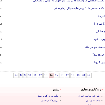
 رسید؛ تعطیلی فروشگاه‌ها در سراسر جهان تا زمانی نامشخص
فن
صفر
سل
یبری»
اج
فن
 خانگی
سل
یریت کنید
عل
سل
اق
وس کرونا
سل
<<
8
9
10
11
12
13
14
15
16
17
18
19
20
>>
»
راه کارهای تجاری
»
بیشتر
طراحی سایت خبری
تبلیغات در کتاب سبز
هاست ویندوز
درباره کتاب سبز