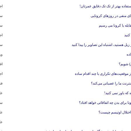
اج
هاى منفى در روزهای کرونایی
سل
ابله با کرونا می رسیم
سل
کنید
اج
ل هستید، اشتباه این تصاویر را پیدا کنید
سر
ده
ور
س) شویم؟
اق
موقعیت‌های تکراری با چند اقدام ساده
اج
نترنت ما را عصبانی می‌کند؟
فن
عل
 برای بدن چه اتفاقاتی خواهد افتاد؟
سل
 اختلال اوتیسم چیست؟
عل
عل