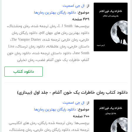
از:
ال جی اسمیت
موضوع:
دانلود رایگان بهترین رمان‌ها
۴۳۹ صفحه
برچسب‌ها:
،
،
،
L J Smith
رمان ترجمه شده
رمان وحشتناک
،
دانلود بهترین رمان های جهان pdf
دانلود رایگان رمان
،
،
،
خارجی
رمان خارجی ترجمه شده
The Vampire Diaries
،
،
،
داستان خارجی
رمان عاشقانه
دانلود رمان ترسناک
Lisa
،
،
Jane Smith
دانلود داستان ترجمه شده
دانلود رمان خون
،
،
آشام
خاطرات یک خون آشام غضب
رمان تخیلی
دانلود کتاب
دانلود کتاب رمان خاطرات یک خون آشام - جلد اول (بیداری)
از:
ال جی اسمیت
موضوع:
دانلود رایگان بهترین رمان‌ها
۲۰۰ صفحه
برچسب‌ها:
،
رمان ترجمه شده رایگان
رمان های انگلیسی
،
،
،
ترجمه شده
دانلود رایگان رمان خارجی
رمان وحشتناک