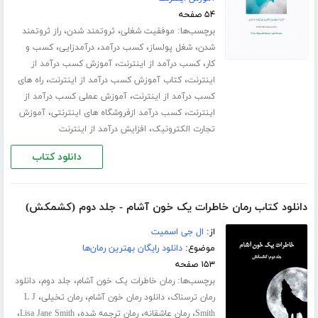
۵۴ صفحه
برچسب‌ها:
،
،
موفقیت شغلی
ثروتمند شدن
راز ثروتمند
،
،
،
،
شدن
شغل پولساز
کسب درآمد
درآمدزایی
کسب و
،
،
کار
کسب درآمد از اینترنت
آموزش کسب درآمد از
،
،
اینترنت
کتاب آموزش کسب درآمد از اینترنت
راه های
،
کسب درآمد از اینترنت
آموزش عملی کسب درآمد از
،
،
اینترنت
کسب درآمد ازفروشگاه های اینترنتی
آموزش
،
تجارت الکترونیک
افزایش درآمد از اینترنت
دانلود کتاب
دانلود کتاب رمان خاطرات یک خون آشام - جلد دوم (کشمکش)
از:
ال جی اسمیت
موضوع:
دانلود رایگان بهترین رمان‌ها
۱۵۳ صفحه
برچسب‌ها:
،
،
رمان خاطرات یک خون آشام
جلد دوم
دانلود
،
،
،
رمان ترسناک
دانلود رمان خون آشام
رمان تخیلی
L J
،
،
،
،
Smith
رمان عاشقانه
رمان ترجمه شده
Lisa Jane Smith