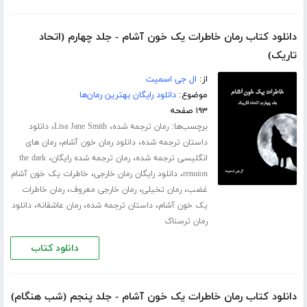
دانلود کتاب رمان خاطرات یک خون آشام - جلد چهارم (اتحاد
تاریک)
از:
ال جی اسمیت
موضوع:
دانلود رایگان بهترین رمان‌ها
۱۹۳ صفحه
برچسب‌ها:
،
،
رمان ترجمه شده
Lisa Jane Smith
دانلود
،
،
داستان ترجمه شده
دانلود رمان خون آشام
رمان های
،
،
انگلیسی ترجمه شده
رمان ترجمه شده رایگان
the dark
،
،
renuion
دانلود رایگان رمان خارجی
خاطرات یک خون آشام
،
،
،
غضب
رمان تخیلی
رمان خارجی معروف
رمان خاطرات
،
،
،
یک خون آشام
داستان ترجمه شده
رمان عاشقانه
دانلود
رمان ترسناک
دانلود کتاب
دانلود کتاب رمان خاطرات یک خون آشام - جلد پنجم (شب هنگام)