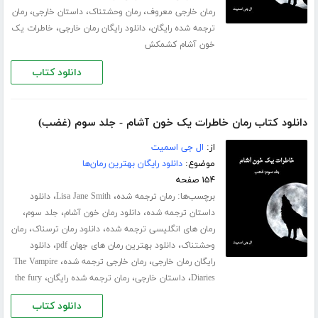
،
،
،
رمان خارجی معروف
رمان وحشتناک
داستان خارجی
رمان
،
،
ترجمه شده رایگان
دانلود رایگان رمان خارجی
خاطرات یک
خون آشام کشمکش
دانلود کتاب
دانلود کتاب رمان خاطرات یک خون آشام - جلد سوم (غضب)
از:
ال جی اسمیت
موضوع:
دانلود رایگان بهترین رمان‌ها
۱۵۴ صفحه
برچسب‌ها:
،
،
رمان ترجمه شده
Lisa Jane Smith
دانلود
،
،
،
داستان ترجمه شده
دانلود رمان خون آشام
جلد سوم
،
،
رمان های انگلیسی ترجمه شده
دانلود رمان ترسناک
رمان
،
،
وحشتناک
دانلود بهترین رمان های جهان pdf
دانلود
،
،
رایگان رمان خارجی
رمان خارجی ترجمه شده
The Vampire
،
،
،
Diaries
داستان خارجی
رمان ترجمه شده رایگان
the fury
دانلود کتاب