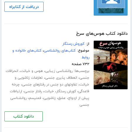
دریافت از کتابراه
دانلود کتاب هوس‌های سرخ
از:
کوروش رستگار
موضوع:
کتاب‌های روانشناسی
،
کتاب‌های خانواده و
روابط
۷۳۲ صفحه
برچسب‌ها:
،
،
روانشناسی زیبایی
هوس و خیانت
انحرافات
،
،
جنسی
انعطاف پذیری جنسی
تعارضات زناشویی و
،
،
خیانت
تفاوتهای دو جنس در رفتارهای جنسی
چرخه
،
،
،
،
قاعدگی
کورش رستگار
خیانت
رفتار جنسی
ارتباطات
،
،
،
،
پیش از ازدواج
عشق
زناشویی
فمنیسم
روانشناسی
جنسی
دانلود کتاب