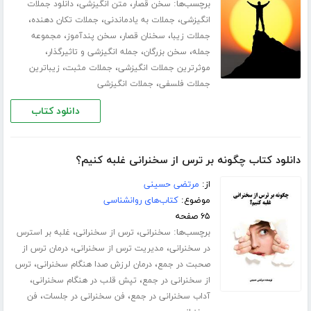
برچسب‌ها:
،
،
سخن قصار
متن انگیزشی
دانلود جملات
،
،
،
انگیزشی
جملات به یادماندنی
جملات تکان دهنده
،
،
،
جملات زیبا
سخنان قصار
سخن پندآموز
مجموعه
،
،
،
جمله
سخن بزرگان
جمله انگیزشی و تاثیرگذار
،
،
موثرترین جملات انگیزشی
جملات مثبت
زیباترین
،
جملات فلسفی
جملات انگیزشی
دانلود کتاب
دانلود کتاب چگونه بر ترس از سخنرانی غلبه کنیم؟
از:
مرتضی حسینی
موضوع:
کتاب‌های روانشناسی
۶۵ صفحه
برچسب‌ها:
،
،
سخنرانی
ترس از سخنرانی
غلبه بر استرس
،
،
در سخنرانی
مدیریت ترس از سخنرانی
درمان ترس از
،
،
صحبت در جمع
درمان لرزش صدا هنگام سخنرانی
ترس
،
،
از سخنرانی در جمع
تپش قلب در هنگام سخنرانی
،
،
آداب سخنرانی در جمع
فن سخنرانی در جلسات
فن