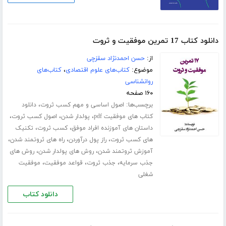
دانلود کتاب 17 تمرین موفقیت و ثروت
از:
حسن احمدنژاد سقزچی
موضوع:
کتاب‌های علوم اقتصادی
،
کتاب‌های
روانشناسی
۱۶۰ صفحه
برچسب‌ها:
،
اصول اساسی و مهم کسب ثروت
دانلود
،
،
،
کتاب های موفقیت pdf
پولدار شدن
اصول کسب ثروت
،
،
داستان های آموزنده افراد موفق
کسب ثروت
تکنیک
،
،
،
های کسب ثروت
راز پول درآوردن
راه های ثروتمند شدن
،
،
آموزش ثروتمند شدن
روش های پولدار شدن
روش های
،
،
،
جذب سرمایه
جذب ثروت
قواعد موفقیت
موفقیت
شغلی
دانلود کتاب