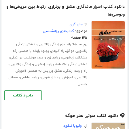
دانلود کتاب اسرار ماندگاری عشق و برقراری ارتباط بین مریخی‌ها و
ونوسی‌ها‎
از:
جان گری
موضوع:
کتاب‌های روانشناسی
۱۴۵ صفحه
برچسب‌ها:
،
راهنمای زندگی زناشویی
داشتن زندگی
،
،
زناشویی موفق
راه کارهای بهبود رابطه با همسر
رفع
،
،
،
مشکلات زناشویی
روابط زن و مرد
موفقیت در زندگی
،
،
،
داشتن زندگی عاشقانه
روابط زناشویی
زندگی زناشویی
،
،
راه و رسم زندگی
عشق ورزیدن به همسر
آموزش
،
،
،
زناشویی
آموزش روابط زناشویی
روابط عاطفی
مسائل
جنسی
دانلود کتاب
🎧 دانلود کتاب صوتی هنر هوگه
از:
اولیویا تلفورد