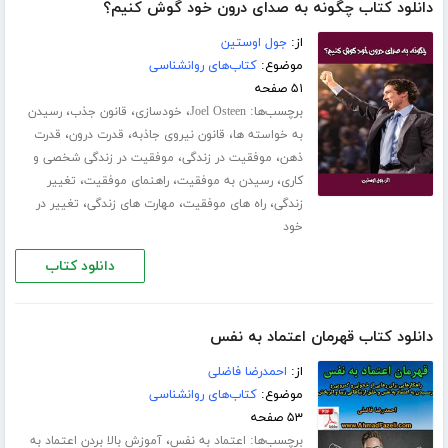
دانلود کتاب چگونه به صدای درون خود گوش کنیم؟
از:
جول اوستین
موضوع:
کتاب‌های روانشناسی
۵۱ صفحه
برچسب‌ها:
،
،
،
Joel Osteen
خودسازی
قانون جذب
رسیدن
،
،
،
به خواسته ها
قانون نیروی جاذبه
قدرت درون
قدرت
،
،
ذهن
موفقیت در زندگی
موفقیت در زندگی شخصی و
،
،
،
کاری
رسیدن به موفقیت
راهنمای موفقیت
تغییر
،
،
،
زندگی
راه های موفقیت
مهارت های زندگی
تغییر در
خود
دانلود کتاب
دانلود کتاب قهرمان اعتماد به نفس
از:
احمدرضا فاضلی
موضوع:
کتاب‌های روانشناسی
۵۳ صفحه
برچسب‌ها:
،
اعتماد به نفس
آموزش بالا بردن اعتماد به