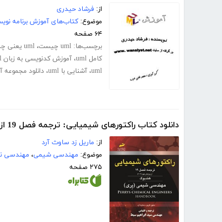
از:
فرشاد حیدری
موضوع:
کتاب‌های آموزش برنامه نوی
۶۴ صفحه
برچسب‌ها:
uml چیست
،
uml یعنی چه
کامل uml
،
آموزش کدنویسی به زبان uml
uml
،
آشنایی با uml
،
دانلود مجموعه آمو
دانلود کتاب راکتورهای شیمیایی: ترجمه فصل 19 از ویرایش نهم 2019 هندبوک مهندسی شیمی (پری)
از:
ماریل زد ساوث آرد
موضوع:
مهندسی شیمی
،
مهندسی ن
۲۷۵ صفحه