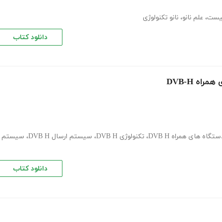
چیست
،
علم نانو
،
نانو تکنولوژی
دانلود کتاب
اه DVB-H
ستگاه های همراه DVB H
،
تکنولوژی DVB H
،
سیستم ارسال DVB H
،
سیستم
دانلود کتاب