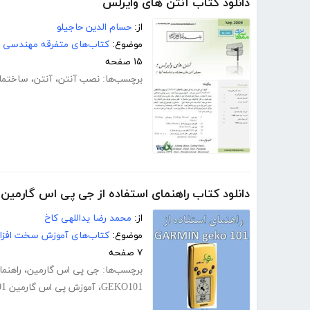
دانلود کتاب آنتن های وایرلس
از:
حسام الدین حاجیلو
موضوع:
کتاب‌های متفرقه مهندسی
۱۵ صفحه
برچسب‌ها:
نصب آنتن
،
آنتن
،
ساختما
دانلود کتاب راهنمای استفاده از جی پی اس گارمین GEKO101
از:
محمد رضا یداللهی کاخ
موضوع:
کتاب‌های آموزش سخت افزار
۷ صفحه
برچسب‌ها:
جی پی اس گارمین
،
راهنم
GEKO101
،
آموزش پی اس گارمین GEKO101