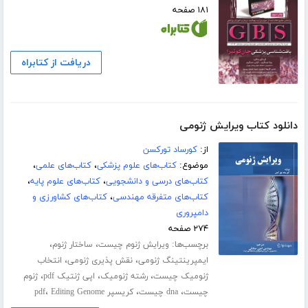
۱۸۱ صفحه
دریافت از کتابراه
دانلود کتاب ویرایش ژنومی
از:
کورساد تورکسن
موضوع:
کتاب‌های علوم پزشکی
،
کتاب‌های علمی
،
کتاب‌های درسی و دانشجویی
،
کتاب‌های علوم پایه
،
کتاب‌های متفرقه مهندسی
،
کتاب‌های کشاورزی و
دامپروری
۲۷۴ صفحه
برچسب‌ها:
،
،
ویرایش ژنوم چیست
ساختار ژنوم
،
،
ایمپرینتینگ ژنومی
نقش پذیری ژنومی
انتخاب
،
،
،
ژنومیک چیست
رشته ژنومیک
اپی ژنتیک pdf
ژنوم
،
،
،
چیست
dna چیست
کریسپر pdf
Editing Genome