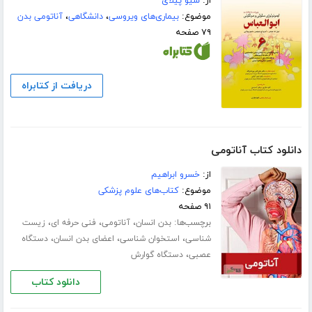
از:
شیو پیلای
موضوع:
بیماری‌های ویروسی
،
دانشگاهی
،
آناتومی بدن
۷۹ صفحه
دریافت از کتابراه
دانلود کتاب آناتومی
از:
خسرو ابراهیم
موضوع:
کتاب‌های علوم پزشکی
۹۱ صفحه
برچسب‌ها:
،
،
،
بدن انسان
آناتومی
فنی حرفه ای
زیست
،
،
،
شناسی
استخوان شناسی
اعضای بدن انسان
دستگاه
،
عصبی
دستگاه گوارش
دانلود کتاب