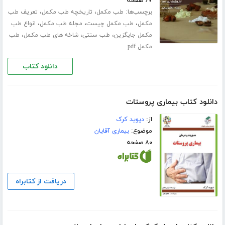
۶۷ صفحه
برچسب‌ها:
،
،
طب مکمل
تاریخچه طب مکمل
تعریف طب
،
،
،
مکمل
طب مکمل چیست
مجله طب مکمل
انواع طب
،
،
،
مکمل جایگزین
طب سنتی
شاخه های طب مکمل
طب
مکمل pdf
دانلود کتاب
دانلود کتاب بیماری پروستات
از:
دیوید کرک
موضوع:
بیماری آقایان
۸۰ صفحه
دریافت از کتابراه