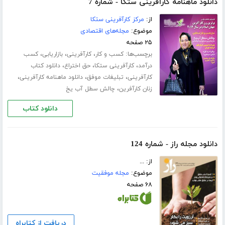
دانلود ماهنامه کارآفرینی ستکا - شماره 7
از:
مرکز کارآفرینی ستکا
موضوع:
مجله‌های اقتصادی
۲۵ صفحه
برچسب‌ها:
،
،
،
کسب و کار
کارآفرینی
بازاریابی
کسب
،
،
،
درآمد
کارآفرینی ستکا
حق اختراع
دانلود کتاب
،
،
،
کارآفرینی
تبلیغات موفق
دانلود ماهنامه کارآفرینی
،
زنان کارآفرین
چالش سطل آب یخ
دانلود کتاب
دانلود مجله راز - شماره 124
از: ...
موضوع:
مجله موفقیت
۶۸ صفحه
دریافت از کتابراه