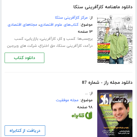
دانلود ماهنامه کارآفرینی ستکا
از:
مرکز کارآفرینی ستکا
موضوع:
کتاب‌های علوم اقتصادی
،
مجله‌های اقتصادی
۱۳ صفحه
برچسب‌ها:
،
،
،
کسب و کار
کارآفرینی
بازاریابی
کسب
،
،
،
درآمد
کارآفرینی ستکا
حق اختراع
شرکت های ویرجین
دانلود کتاب
دانلود مجله راز - شماره 87
از: ...
موضوع:
مجله موفقیت
۹۸ صفحه
دریافت از کتابراه