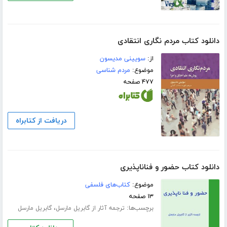
دانلود کتاب مردم نگاری انتقادی
از:
سویینی مدیسون
موضوع:
مردم شناسی
۴۷۷ صفحه
دریافت از کتابراه
دانلود کتاب ﺣﻀﻮﺭ ﻭ ﻓﻨﺎﻧﺎﭘﺬﯾﺮﯼ
موضوع:
کتاب‌های فلسفی
۱۳ صفحه
برچسب‌ها:
،
ترجمه آثار از گابریل مارسل
گابریل مارسل