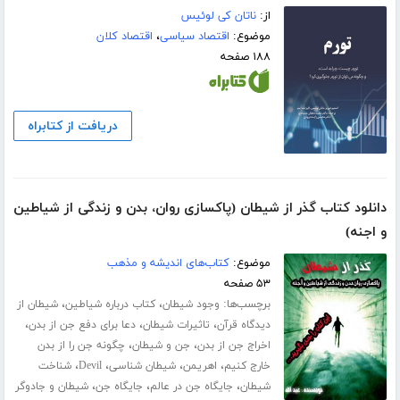
از:
ناتان کی لوئیس
موضوع:
اقتصاد سیاسی
،
اقتصاد کلان
۱۸۸ صفحه
دریافت از کتابراه
دانلود کتاب گذر از شیطان (پاکسازی روان، بدن و زندگی از شیاطین
و اجنه)
موضوع:
کتاب‌های اندیشه و مذهب
۵۳ صفحه
برچسب‌ها:
،
،
وجود شیطان
کتاب درباره شیاطین
شیطان از
،
،
،
دیدگاه قرآن
تاثیرات شیطان
دعا برای دفع جن از بدن
،
،
اخراج جن از بدن
جن و شیطان
چگونه جن را از بدن
،
،
،
،
خارج کنیم
اهریمن
شیطان شناسی
Devil
شناخت
،
،
،
شیطان
جایگاه جن در عالم
جایگاه جن
شیطان و جادوگر